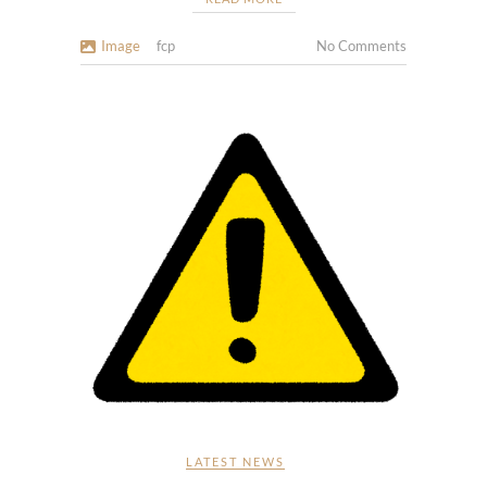
Image
fcp
No Comments
LATEST NEWS