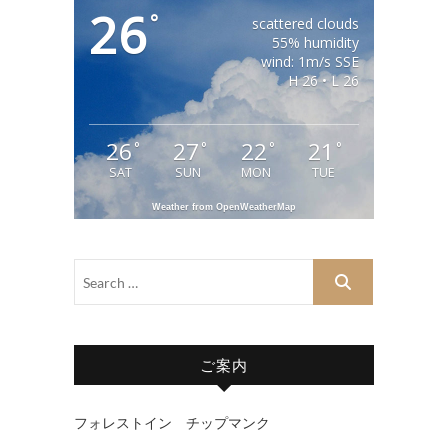
26
°
scattered clouds
55% humidity
wind: 1m/s SSE
H 26 • L 26
26
27
22
21
°
°
°
°
SAT
SUN
MON
TUE
Weather from OpenWeatherMap
ご案内
フォレストイン チップマンク