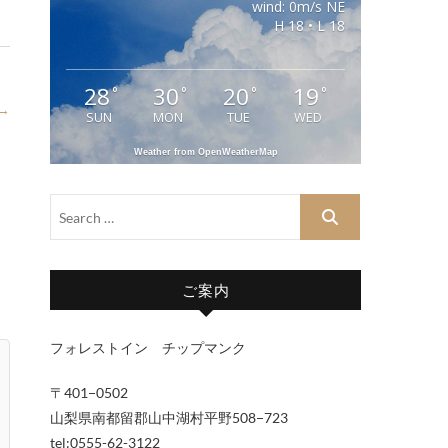
wind: 0m/s NE
H 18 • L 18
28
30
20
19
°
°
°
°
 →
SUN
MON
TUE
WED
Weather from OpenWeatherMap
ご案内
フォレストイン チップマンク
〒401−0502
山梨県南都留郡山中湖村平野508−723
tel:0555-62-3122