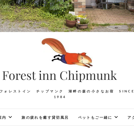
Forest inn Chipmunk
フォレストイン チップマンク 湖畔の森の小さなお宿 SINC
1984
案内
旅の疲れを癒す貸切風呂
ペットもご一緒に
ア