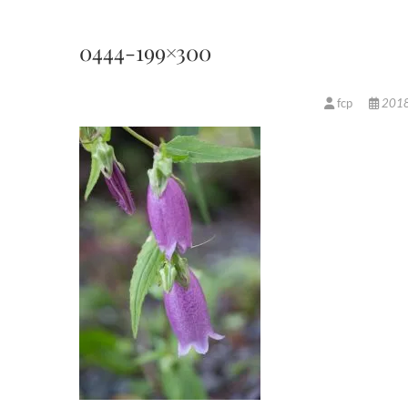
0444-199×300
fcp
201