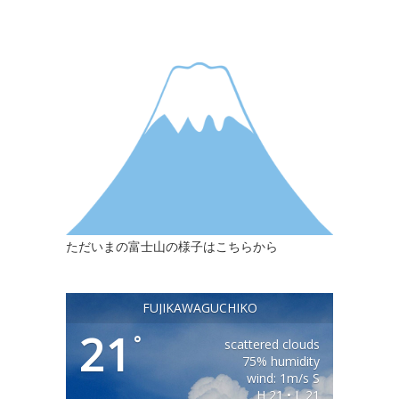
ただいまの富士山の様子はこちらから
FUJIKAWAGUCHIKO
21
°
scattered clouds
75% humidity
wind: 1m/s S
H 21 • L 21