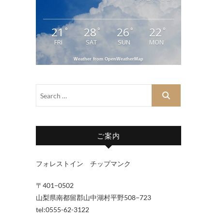
21
28
26
22
°
°
°
°
FRI
SAT
SUN
MON
Weather from OpenWeatherMap
ご案内
フォレストイン チップマンク
〒401−0502
山梨県南都留郡山中湖村平野508−723
tel:0555-62-3122