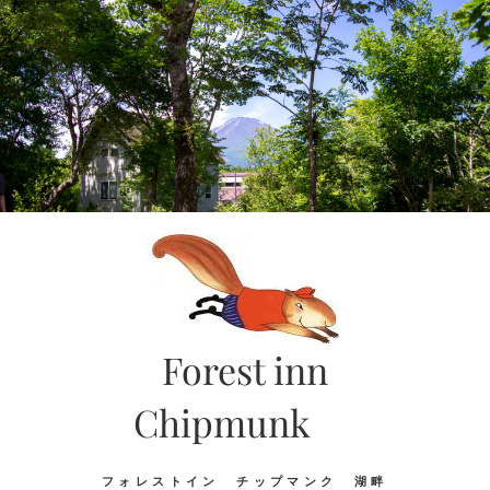
Skip
to
content
Forest inn
Chipmunk
フォレストイン チップマンク 湖畔