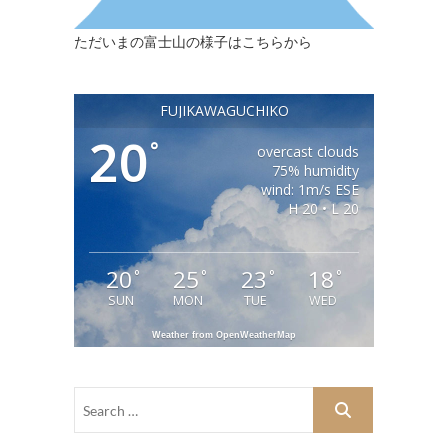
ただいまの富士山の様子はこちらから
FUJIKAWAGUCHIKO
20
°
overcast clouds
75% humidity
wind: 1m/s ESE
H 20 • L 20
20
25
23
18
°
°
°
°
SUN
MON
TUE
WED
Weather from OpenWeatherMap