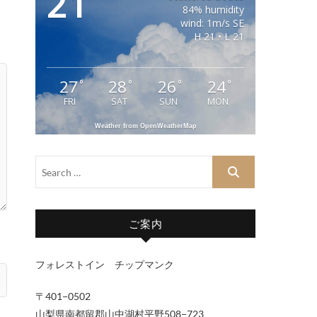
21
84% humidity
wind: 1m/s SE
H 21 • L 21
27
28
26
24
°
°
°
°
FRI
SAT
SUN
MON
Weather from OpenWeatherMap
ご案内
フォレストイン チップマンク
〒401−0502
山梨県南都留郡山中湖村平野508−723