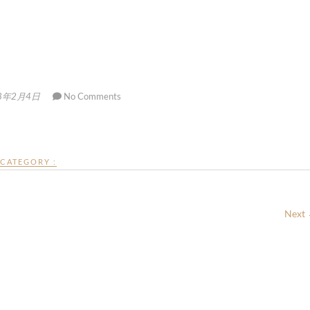
8年2月4日
No Comments
CATEGORY :
Next