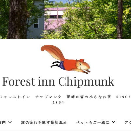
Forest inn Chipmunk
フォレストイン チップマンク 湖畔の森の小さなお宿 SINC
1984
案内
旅の疲れを癒す貸切風呂
ペットもご一緒に
ア