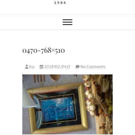
1984
0470-768×510
fcp
2018年2月4日
No Comments