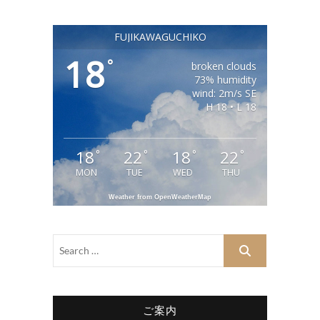
FUJIKAWAGUCHIKO
18
°
broken clouds
73% humidity
wind: 2m/s SE
H 18 • L 18
18
22
18
22
°
°
°
°
MON
TUE
WED
THU
Weather from OpenWeatherMap
ご案内