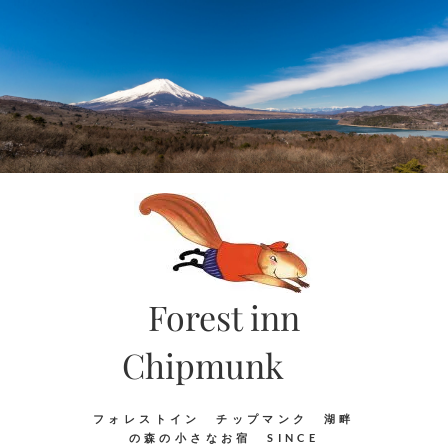
Skip
to
content
Forest inn
Chipmunk
フォレストイン チップマンク 湖畔
の森の小さなお宿 SINCE