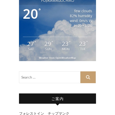
FUJIKAWAGUCHIKO
20
°
few clouds
82% humidity
wind: 0m/s W
H 20 • L 20
27
29
23
23
°
°
°
°
SAT
SUN
MON
TUE
Weather from OpenWeatherMap
ご案内
フォレストイン チップマンク