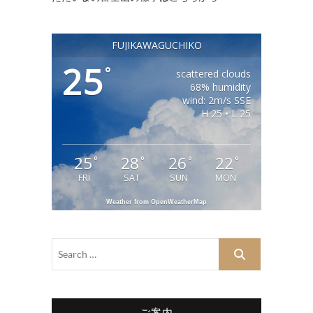
FUJIKAWAGUCHIKO
25
°
scattered clouds
68% humidity
wind: 2m/s SSE
H 25 • L 25
25
28
26
22
°
°
°
°
FRI
SAT
SUN
MON
Weather from OpenWeatherMap
ご案内