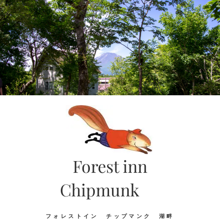
Skip
to
content
Forest inn
Chipmunk
フォレストイン チップマンク 湖畔