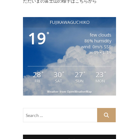
ただいまの富士山の様子はこちらから
FUJIKAWAGUCHIKO
19
°
few clouds
86% humidity
wind: 0m/s SSE
H 19 • L 19
28
30
27
23
°
°
°
°
FRI
SAT
SUN
MON
Weather from OpenWeatherMap