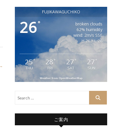
FUJIKAWAGUCHIKO
26
°
broken clouds
62% humidity
wind: 2m/s SSE
H 26 • L 26
25
28
27
27
°
°
°
°
 →
THU
FRI
SAT
SUN
Weather from OpenWeatherMap
ご案内