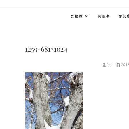
ご挨拶
お食事
施設
1259-681×1024
fcp
201