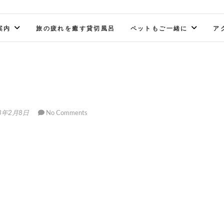
案内
旅の疲れを癒す貸切風呂
ペットもご一緒に
ア
8年2月8日
No Comments