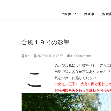
ご挨拶
お食事
施設
台風１９号の影響
fcp
2019年10月13日
No Comments
このたび台風により被災された方々
当宿では大きな被害はありませんで
気をつけてお越しください。
中央道八王子IC~大月IC間が通行
お時間に余裕を持って運転をおねが