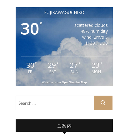
FUJIKAWAGUCHIKO
30
°
scattered clouds
48% humidity
wind: 2m/s S
H 30 • L 30
30
29
27
23
°
°
°
°
FRI
SAT
SUN
MON
Weather from OpenWeatherMap
ご案内