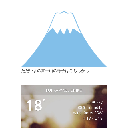
ただいまの富士山の様子はこちらから
FUJIKAWAGUCHIKO
18
°
clear sky
88% humidity
wind: 0m/s SSW
H 18 • L 18