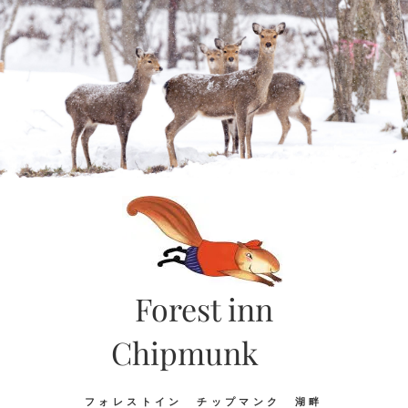
Skip
to
content
Forest inn
Chipmunk
フォレストイン チップマンク 湖畔