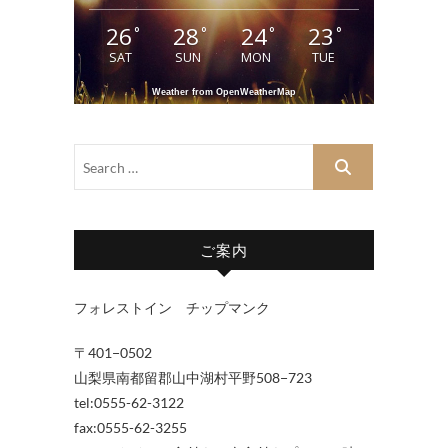
26
28
24
23
°
°
°
°
SAT
SUN
MON
TUE
Weather from OpenWeatherMap
ご案内
フォレストイン チップマンク
〒401−0502
山梨県南都留郡山中湖村平野508−723
tel:0555-62-3122
fax:0555-62-3255