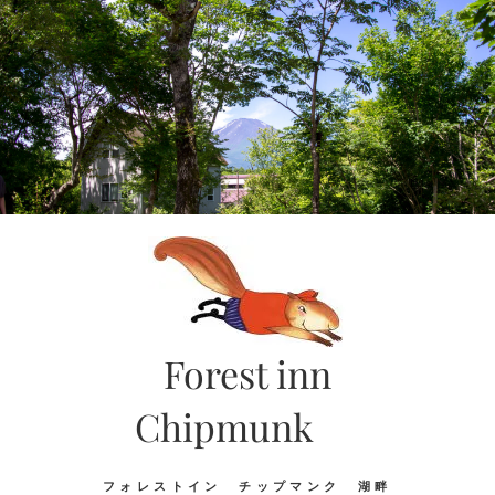
Skip
to
content
Forest inn
Chipmunk
フォレストイン チップマンク 湖畔