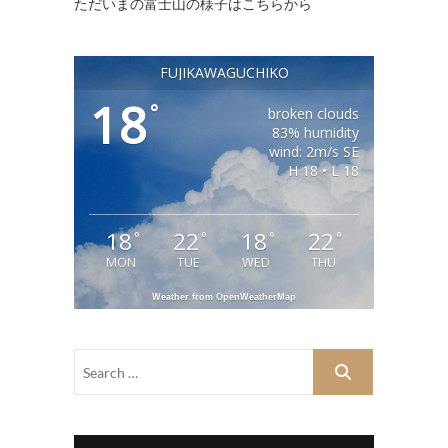
ただいまの富士山の様子はこちらから
FUJIKAWAGUCHIKO
18
°
broken clouds
83% humidity
wind: 2m/s SE
H 18 • L 18
18
22
18
22
°
°
°
°
MON
TUE
WED
THU
Weather from OpenWeatherMap