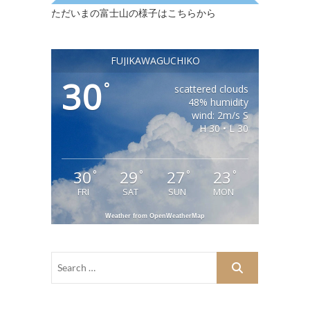
ただいまの富士山の様子はこちらから
FUJIKAWAGUCHIKO
30
°
scattered clouds
48% humidity
wind: 2m/s S
H 30 • L 30
30
29
27
23
°
°
°
°
FRI
SAT
SUN
MON
Weather from OpenWeatherMap