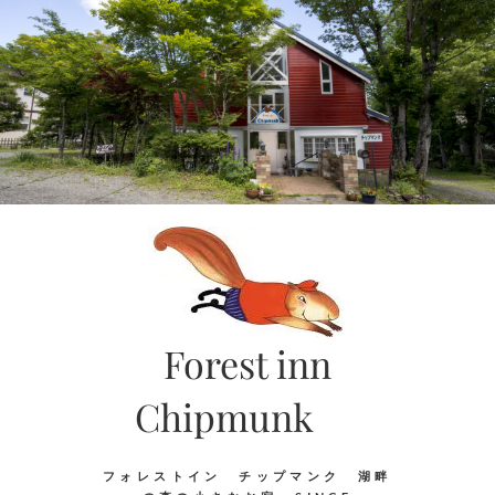
Skip
to
content
Forest inn
Chipmunk
フォレストイン チップマンク 湖畔