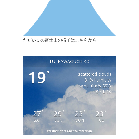
ただいまの富士山の様子はこちらから
FUJIKAWAGUCHIKO
19
°
scattered clouds
81% humidity
wind: 0m/s SSW
H 19 • L 19
27
29
23
23
°
°
°
°
SAT
SUN
MON
TUE
Weather from OpenWeatherMap