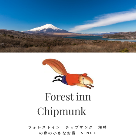
Skip
to
content
Forest inn
Chipmunk
フォレストイン チップマンク 湖畔
の森の小さなお宿 SINCE