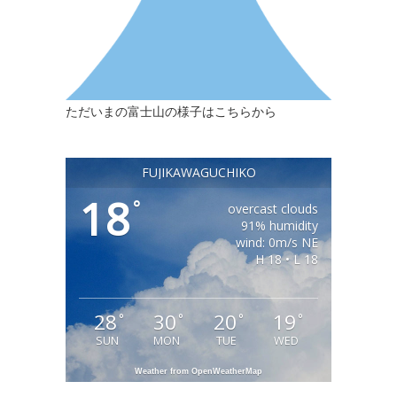
ただいまの富士山の様子はこちらから
FUJIKAWAGUCHIKO
18
°
overcast clouds
91% humidity
wind: 0m/s NE
H 18 • L 18
28
30
20
19
°
°
°
°
SUN
MON
TUE
WED
Weather from OpenWeatherMap