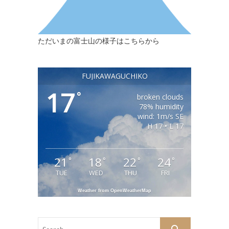
ただいまの富士山の様子はこちらから
FUJIKAWAGUCHIKO
17
°
broken clouds
78% humidity
wind: 1m/s SE
H 17 • L 17
21
18
22
24
°
°
°
°
TUE
WED
THU
FRI
Weather from OpenWeatherMap