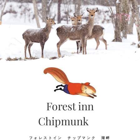
Skip
to
content
Forest inn
Chipmunk
フォレストイン チップマンク 湖畔