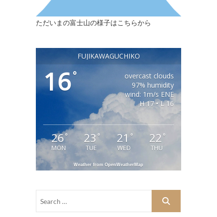
ただいまの富士山の様子はこちらから
FUJIKAWAGUCHIKO
16
°
overcast clouds
97% humidity
wind: 1m/s ENE
H 17 • L 16
26
23
21
22
°
°
°
°
MON
TUE
WED
THU
Weather from OpenWeatherMap