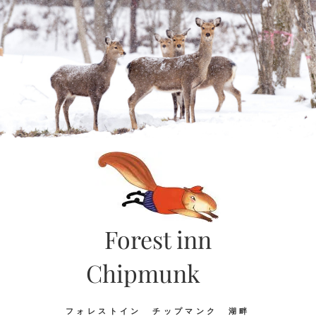
Skip
to
content
Forest inn
Chipmunk
フォレストイン チップマンク 湖畔