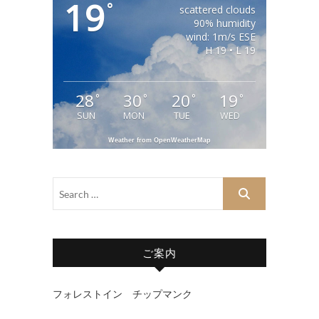
19
°
scattered clouds
90% humidity
wind: 1m/s ESE
H 19 • L 19
28
30
20
19
°
°
°
°
SUN
MON
TUE
WED
Weather from OpenWeatherMap
ご案内
フォレストイン チップマンク