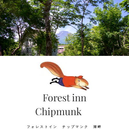
Skip
to
content
Forest inn
Chipmunk
フォレストイン チップマンク 湖畔