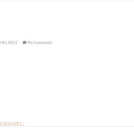
8年2月8日
No Comments
CATEGORY :