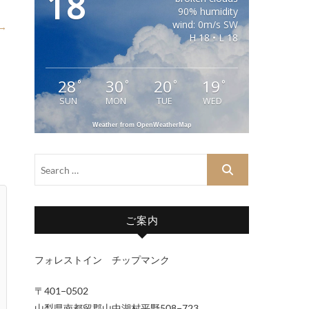
18
90% humidity
wind: 0m/s SW
 →
H 18 • L 18
28
30
20
19
°
°
°
°
SUN
MON
TUE
WED
Weather from OpenWeatherMap
ご案内
フォレストイン チップマンク
〒401−0502
山梨県南都留郡山中湖村平野508−723