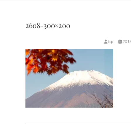
2608-300×200
fcp
201