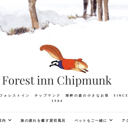
Forest inn Chipmunk
フォレストイン チップマンク 湖畔の森の小さなお宿 SINC
1984
案内
旅の疲れを癒す貸切風呂
ペットもご一緒に
ア