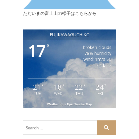
ただいまの富士山の様子はこちらから
FUJIKAWAGUCHIKO
17
°
broken clouds
78% humidity
wind: 1m/s SE
H 17 • L 17
21
18
22
24
°
°
°
°
TUE
WED
THU
FRI
Weather from OpenWeatherMap