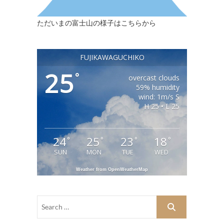
ただいまの富士山の様子はこちらから
FUJIKAWAGUCHIKO
25
°
overcast clouds
59% humidity
wind: 1m/s S
H 25 • L 25
24
25
23
18
°
°
°
°
SUN
MON
TUE
WED
Weather from OpenWeatherMap