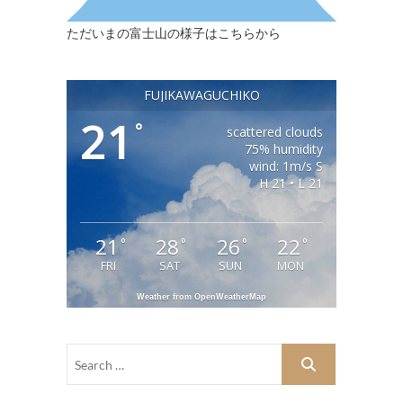
ただいまの富士山の様子はこちらから
FUJIKAWAGUCHIKO
21
°
scattered clouds
75% humidity
wind: 1m/s S
H 21 • L 21
21
28
26
22
°
°
°
°
FRI
SAT
SUN
MON
Weather from OpenWeatherMap