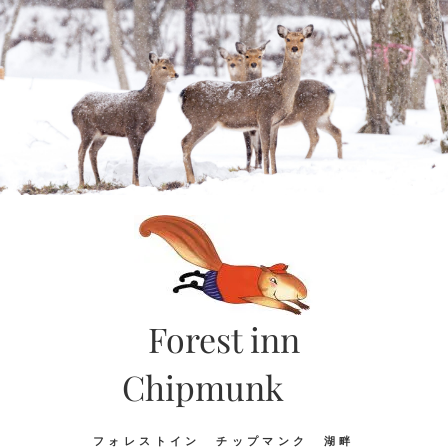
Skip
to
content
Forest inn
Chipmunk
フォレストイン チップマンク 湖畔