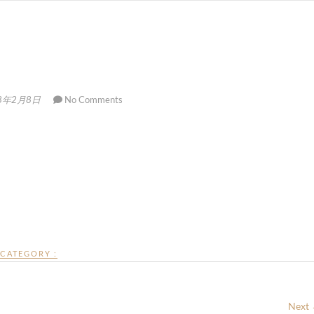
8年2月8日
No Comments
CATEGORY :
Next