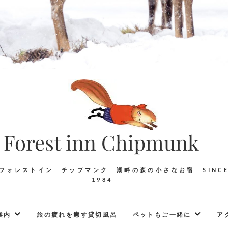
Forest inn Chipmunk
フォレストイン チップマンク 湖畔の森の小さなお宿 SINC
1984
案内
旅の疲れを癒す貸切風呂
ペットもご一緒に
ア