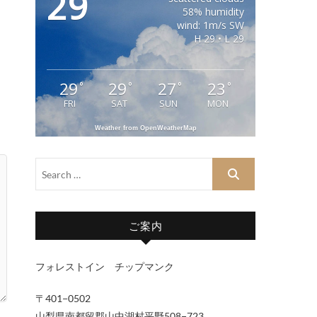
29
58% humidity
wind: 1m/s SW
H 29 • L 29
29
29
27
23
°
°
°
°
FRI
SAT
SUN
MON
Weather from OpenWeatherMap
ご案内
フォレストイン チップマンク
〒401−0502
山梨県南都留郡山中湖村平野508−723