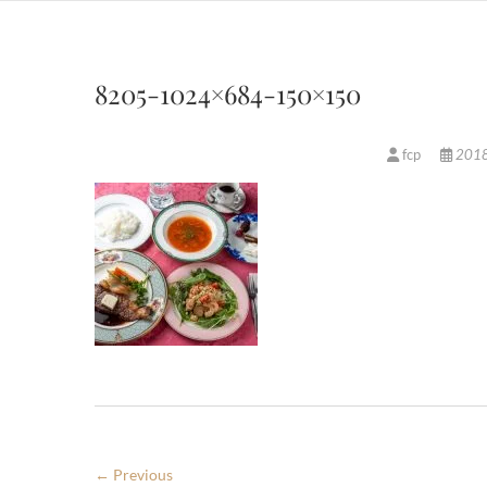
8205-1024×684-150×150
fcp
201
← Previous