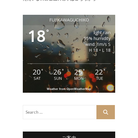
FUJIKAWAGUCHIKO
18
°
light rain
95% humidity
wind: 1m/s S
H 18 • L 18
20
26
25
22
°
°
°
°
SAT
SUN
MON
TUE
Weather from OpenWeatherMap
ご案内