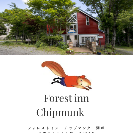
Skip
to
content
Forest inn
Chipmunk
フォレストイン チップマンク 湖畔