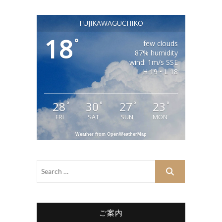
FUJIKAWAGUCHIKO
18
°
few clouds
87% humidity
wind: 1m/s SSE
H 19 • L 18
28
30
27
23
°
°
°
°
FRI
SAT
SUN
MON
Weather from OpenWeatherMap
ご案内