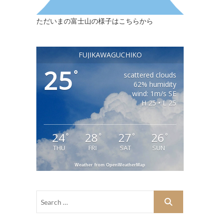
ただいまの富士山の様子はこちらから
FUJIKAWAGUCHIKO
25
°
scattered clouds
62% humidity
wind: 1m/s SE
H 25 • L 25
24
28
27
26
°
°
°
°
THU
FRI
SAT
SUN
Weather from OpenWeatherMap