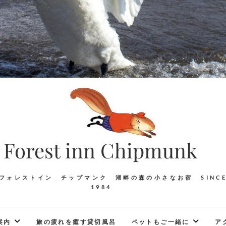
Forest inn Chipmunk
フォレストイン チップマンク 湖畔の森の小さなお宿 SINC
1984
案内
旅の疲れを癒す貸切風呂
ペットもご一緒に
ア