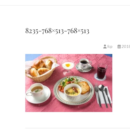
8235-768×513-768×513
fcp
201