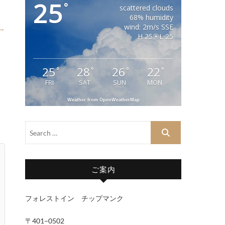
25
°
scattered clouds
68% humidity
wind: 2m/s SSE
 →
H 25 • L 25
25
28
26
22
°
°
°
°
FRI
SAT
SUN
MON
Weather from OpenWeatherMap
ご案内
フォレストイン チップマンク
〒401−0502