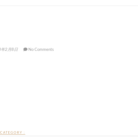
8年2月8日
No Comments
CATEGORY :