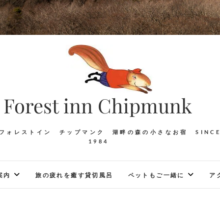
Forest inn Chipmunk
フォレストイン チップマンク 湖畔の森の小さなお宿 SINC
1984
案内
旅の疲れを癒す貸切風呂
ペットもご一緒に
ア