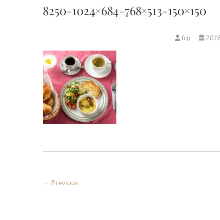
8250-1024×684-768×513-150×150
fcp
201
← Previous