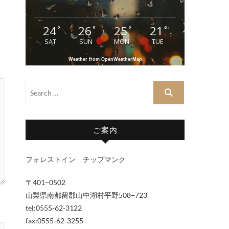
24
26
25
21
°
°
°
°
SAT
SUN
MON
TUE
Weather from OpenWeatherMap
ご案内
フォレストイン チップマンク
〒401−0502
山梨県南都留郡山中湖村平野508−723
tel:0555-62-3122
fax:0555-62-3255