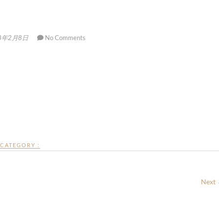
8年2月8日
No Comments
CATEGORY :
Next