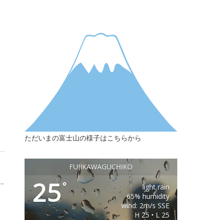
ただいまの富士山の様子はこちらから
FUJIKAWAGUCHIKO
25
 →
°
light rain
65% humidity
wind: 2m/s SSE
H 25 • L 25