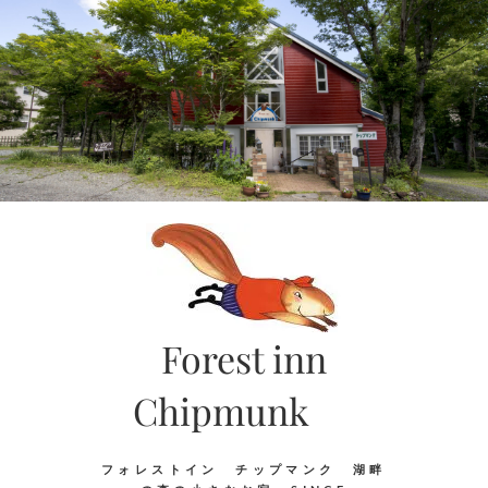
Skip
to
content
Forest inn
Chipmunk
フォレストイン チップマンク 湖畔