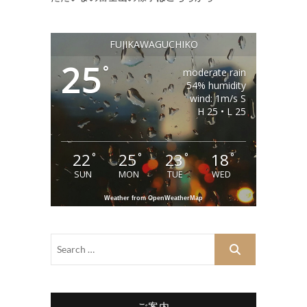
FUJIKAWAGUCHIKO
25
°
moderate rain
54% humidity
wind: 1m/s S
H 25 • L 25
22
25
23
18
°
°
°
°
SUN
MON
TUE
WED
Weather from OpenWeatherMap
ご案内