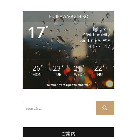
FUJIKAWAGUCHIKO
17
°
light rain
93% humidity
wind: 0m/s ESE
H 17 • L 17
26
23
21
22
°
°
°
°
MON
TUE
WED
THU
Weather from OpenWeatherMap
ご案内