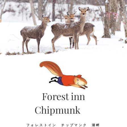
Skip
to
content
Forest inn
Chipmunk
フォレストイン チップマンク 湖畔