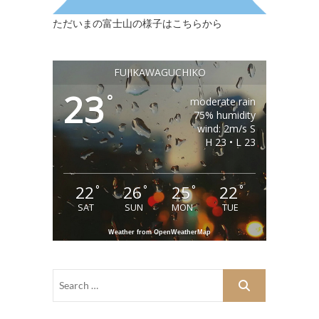
ただいまの富士山の様子はこちらから
FUJIKAWAGUCHIKO
23
°
moderate rain
75% humidity
wind: 2m/s S
H 23 • L 23
22
26
25
22
°
°
°
°
SAT
SUN
MON
TUE
Weather from OpenWeatherMap