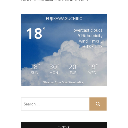
FUJIKAWAGUCHIKO
18
°
overcast clouds
91% humidity
wind: 1m/s E
H 18 • L 18
28
30
20
19
°
°
°
°
SUN
MON
TUE
WED
Weather from OpenWeatherMap
ご案内