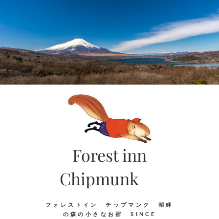
Skip
to
content
Forest inn
Chipmunk
フォレストイン チップマンク 湖畔
の森の小さなお宿 SINCE