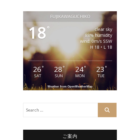
FUJIKAWAGUCHIKO
18
°
clear sky
88% humidity
wind: 0m/s SSW
H 18 • L 18
26
28
24
23
°
°
°
°
SAT
SUN
MON
TUE
Weather from OpenWeatherMap
ご案内