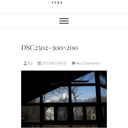
1984
DSC2502-300×200
fcp
2018年2月4日
No Comments