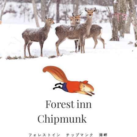
Skip
to
content
Forest inn
Chipmunk
フォレストイン チップマンク 湖畔