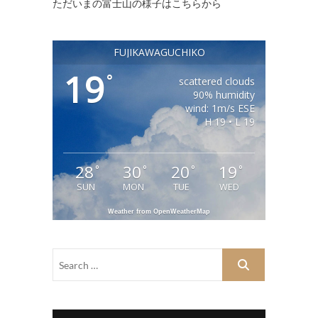
ただいまの富士山の様子はこちらから
FUJIKAWAGUCHIKO
19
°
scattered clouds
90% humidity
wind: 1m/s ESE
H 19 • L 19
28
30
20
19
°
°
°
°
SUN
MON
TUE
WED
Weather from OpenWeatherMap