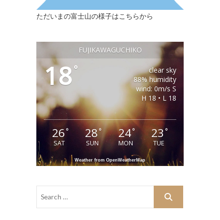
ただいまの富士山の様子はこちらから
FUJIKAWAGUCHIKO
18
°
clear sky
88% humidity
wind: 0m/s S
H 18 • L 18
26
28
24
23
°
°
°
°
SAT
SUN
MON
TUE
Weather from OpenWeatherMap