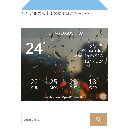
ただいまの富士山の様子はこちらから
FUJIKAWAGUCHIKO
24
°
light rain
60% humidity
wind: 1m/s SSW
H 24 • L 24
22
25
23
18
°
°
°
°
SUN
MON
TUE
WED
Weather from OpenWeatherMap