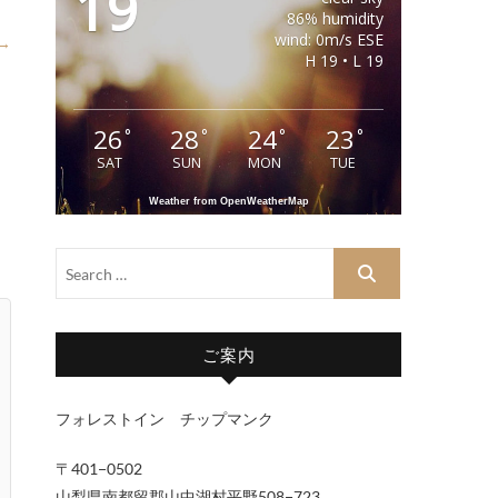
19
86% humidity
wind: 0m/s ESE
 →
H 19 • L 19
26
28
24
23
°
°
°
°
SAT
SUN
MON
TUE
Weather from OpenWeatherMap
ご案内
フォレストイン チップマンク
〒401−0502
山梨県南都留郡山中湖村平野508−723