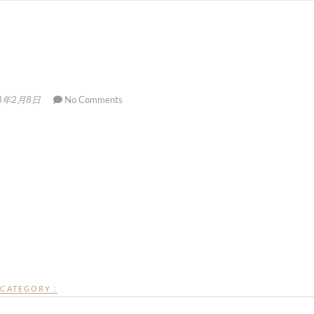
8年2月8日
No Comments
CATEGORY :