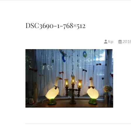
DSC3690-1-768×512
fcp
201