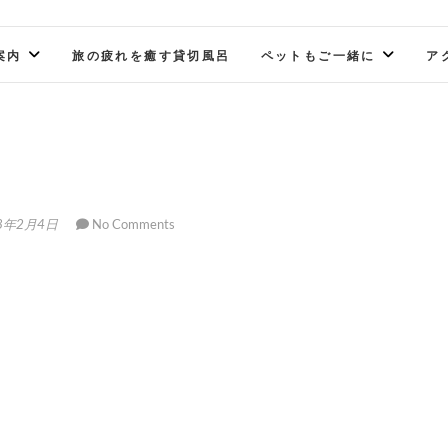
案内
旅の疲れを癒す貸切風呂
ペットもご一緒に
ア
8年2月4日
No Comments