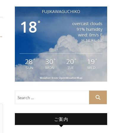
FUJIKAWAGUCHIKO
18
°
overcast clouds
91% humidity
wind: 0m/s E
 →
H 18 • L 18
28
30
20
19
°
°
°
°
SUN
MON
TUE
WED
Weather from OpenWeatherMap
ご案内