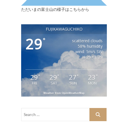
ただいまの富士山の様子はこちらから
FUJIKAWAGUCHIKO
29
°
scattered clouds
58% humidity
wind: 1m/s SW
H 29 • L 29
29
29
27
23
°
°
°
°
FRI
SAT
SUN
MON
Weather from OpenWeatherMap