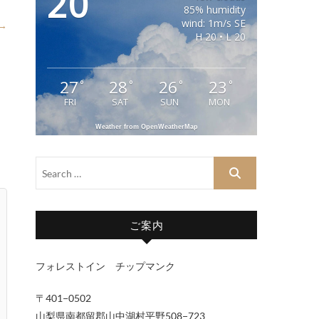
20
85% humidity
wind: 1m/s SE
 →
H 20 • L 20
27
28
26
23
°
°
°
°
FRI
SAT
SUN
MON
Weather from OpenWeatherMap
ご案内
フォレストイン チップマンク
〒401−0502
山梨県南都留郡山中湖村平野508−723