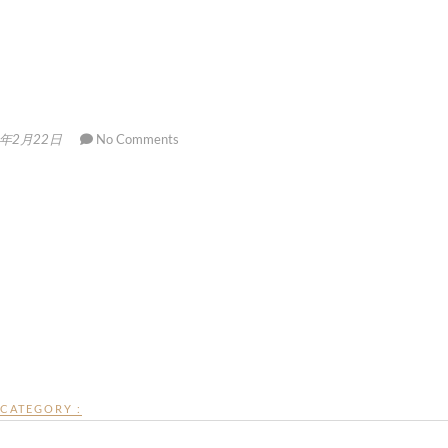
8年2月22日
No Comments
CATEGORY :