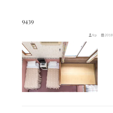
9439
fcp
201