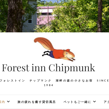
Forest inn Chipmunk
フォレストイン チップマンク 湖畔の森の小さなお宿 SINC
1984
案内
旅の疲れを癒す貸切風呂
ペットもご一緒に
ア