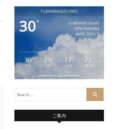
FUJIKAWAGUCHIKO
30
 →
°
scattered clouds
50% humidity
wind: 2m/s S
H 30 • L 30
30
29
27
23
°
°
°
°
FRI
SAT
SUN
MON
Weather from OpenWeatherMap
ご案内