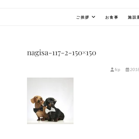
ご挨拶
お食事
施設
nagisa-117-2-150×150
fcp
201