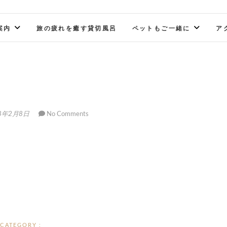
案内
旅の疲れを癒す貸切風呂
ペットもご一緒に
ア
8年2月8日
No Comments
CATEGORY :