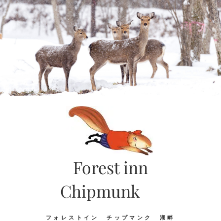
Skip
to
content
Forest inn
Chipmunk
フォレストイン チップマンク 湖畔