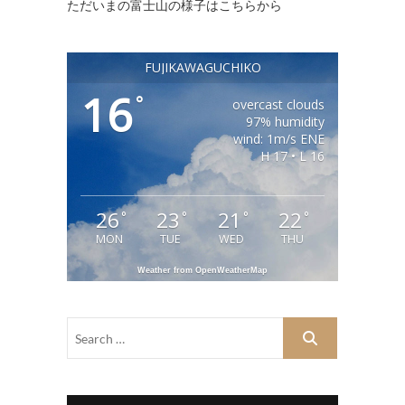
ただいまの富士山の様子はこちらから
FUJIKAWAGUCHIKO
16
°
overcast clouds
97% humidity
wind: 1m/s ENE
H 17 • L 16
26
23
21
22
°
°
°
°
MON
TUE
WED
THU
Weather from OpenWeatherMap