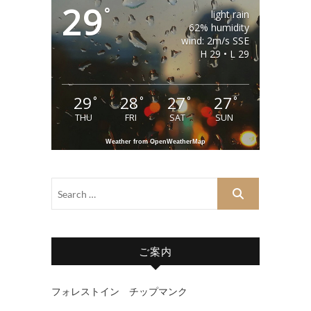
29
°
light rain
62% humidity
wind: 2m/s SSE
H 29 • L 29
29
28
27
27
°
°
°
°
THU
FRI
SAT
SUN
Weather from OpenWeatherMap
ご案内
フォレストイン チップマンク