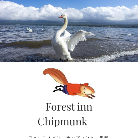
Skip
to
content
Forest inn
Chipmunk
フォレストイン チップマンク 湖畔