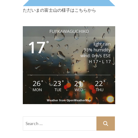
ただいまの富士山の様子はこちらから
FUJIKAWAGUCHIKO
17
°
light rain
93% humidity
wind: 0m/s ESE
H 17 • L 17
26
23
21
22
°
°
°
°
MON
TUE
WED
THU
Weather from OpenWeatherMap