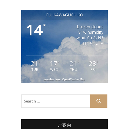
FUJIKAWAGUCHIKO
14
°
broken clouds
81% humidity
wind: 0m/s NE
H 14 • L 14
21
17
21
23
°
°
°
°
TUE
WED
THU
FRI
Weather from OpenWeatherMap
ご案内