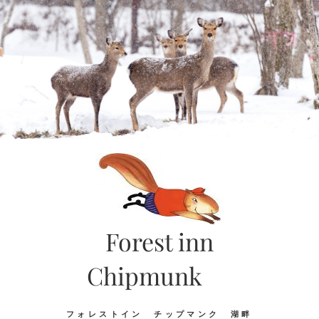
Skip
to
content
Forest inn
Chipmunk
フォレストイン チップマンク 湖畔