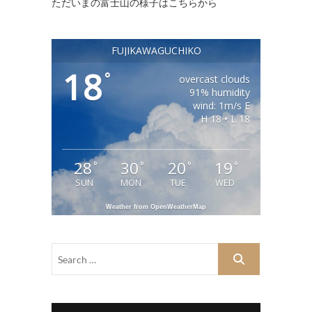
ただいまの富士山の様子はこちらから
FUJIKAWAGUCHIKO
18
°
overcast clouds
91% humidity
wind: 1m/s E
H 18 • L 18
28
30
20
19
°
°
°
°
SUN
MON
TUE
WED
Weather from OpenWeatherMap