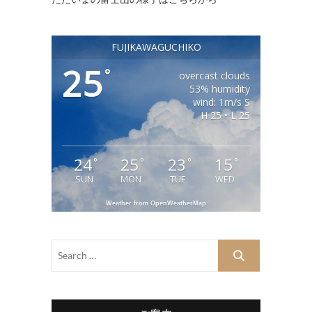
FUJIKAWAGUCHIKO
25
°
overcast clouds
53% humidity
wind: 1m/s S
H 25 • L 25
24
25
23
15
°
°
°
°
SUN
MON
TUE
WED
Weather from OpenWeatherMap