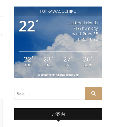
FUJIKAWAGUCHIKO
22
°
scattered clouds
71% humidity
wind: 2m/s SE
 →
H 22 • L 22
22
28
27
26
°
°
°
°
THU
FRI
SAT
SUN
Weather from OpenWeatherMap
ご案内