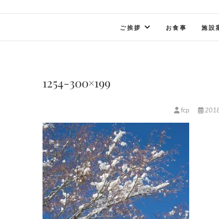
ご挨拶
お食事
施設
1254-300×199
fcp
201