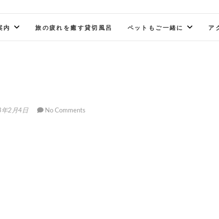
案内
旅の疲れを癒す貸切風呂
ペットもご一緒に
ア
8年2月4日
No Comments