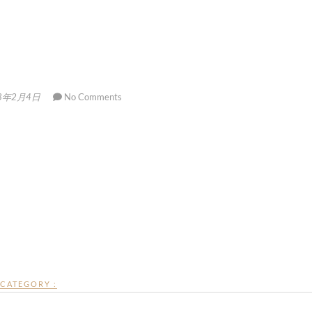
8年2月4日
No Comments
CATEGORY :