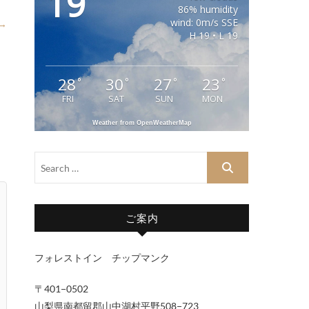
19
86% humidity
wind: 0m/s SSE
 →
H 19 • L 19
28
30
27
23
°
°
°
°
FRI
SAT
SUN
MON
Weather from OpenWeatherMap
ご案内
フォレストイン チップマンク
〒401−0502
山梨県南都留郡山中湖村平野508−723