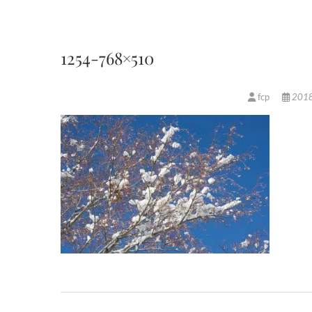
1254-768×510
fcp
201