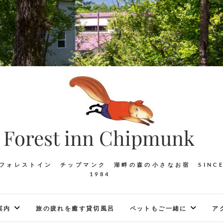
Forest inn Chipmunk
フォレストイン チップマンク 湖畔の森の小さなお宿 SINC
1984
案内
旅の疲れを癒す貸切風呂
ペットもご一緒に
ア